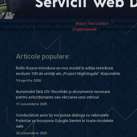
oie de transport aeroport in Anglia? Încearcă
Airport Taxi London
. Calitate la preț
mpanie specializata in tranzactionarea de
Criptomonede
si infrastructura blockc
Articole populare:
Rolls-Royce introduce un nou model în ediție restrânsă:
exclusiv 100 de unități ale „Project Nightingale” disponibile.
14 aprilie 2026
Automobil fără CIV: Rezolvări și documente necesare
pentru achiziționarea sau vânzarea unui vehicul
11 noiembrie 2025
Conducătorii auto își vor putea dialoga cu vehiculele:
Polestar va încorpora Google Gemini în toate modelele
sale
22 noiembrie 2025