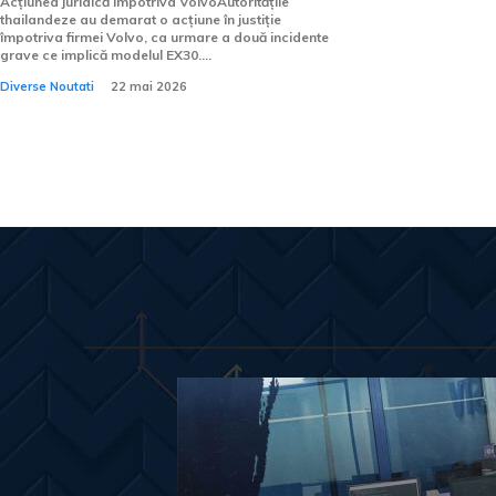
Acțiunea juridică împotriva VolvoAutoritățile
thailandeze au demarat o acțiune în justiție
împotriva firmei Volvo, ca urmare a două incidente
grave ce implică modelul EX30....
Diverse Noutati
22 mai 2026