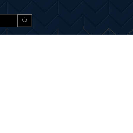
Afaceri si Industrii
Cultura si 
noutati despre:
siguranța v