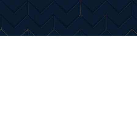
Entertainment
Diverse Noutati
Home & Dec
ehiculelor