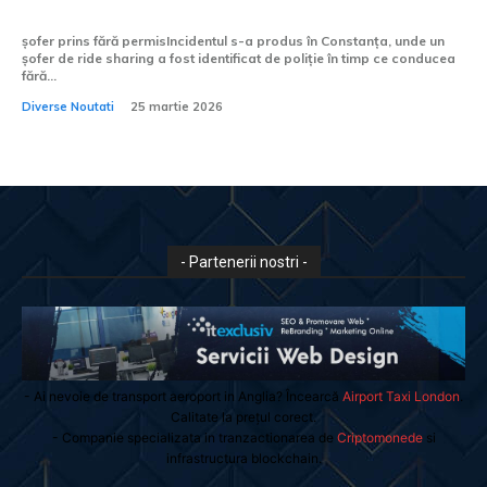
conduce fără permis.
șofer prins fără permisIncidentul s-a produs în Constanța, unde un
șofer de ride sharing a fost identificat de poliție în timp ce conducea
fără...
Diverse Noutati
25 martie 2026
- Partenerii nostri -
- Ai nevoie de transport aeroport in Anglia? Încearcă
Airport Taxi London
.
Calitate la prețul corect.
- Companie specializata in tranzactionarea de
Criptomonede
si
infrastructura blockchain.