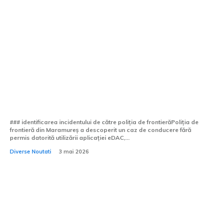
Șofer fără certificatul de conducere,
prins la volan în Maramureș. Poliția de
frontieră a identificat incidentul prin
aplicația eDAC.
### identificarea incidentului de către poliția de frontierăPoliția de
frontieră din Maramureș a descoperit un caz de conducere fără
permis datorită utilizării aplicației eDAC,...
Diverse Noutati
3 mai 2026