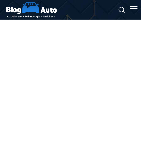
Stiri si noutati despre:
șofer