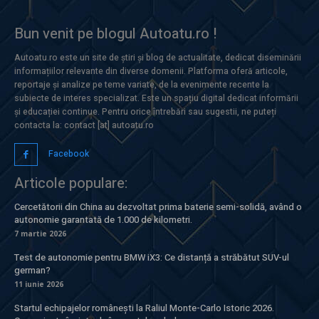
Bun venit pe blogul Autoatu.ro !
Autoatu.ro este un site de știri și blog de actualitate, dedicat diseminării
informațiilor relevante din diverse domenii. Platforma oferă articole,
reportaje și analize pe teme variate, de la evenimente recente la
subiecte de interes specializat. Este un spațiu digital dedicat informării
și educației continue. Pentru orice întrebări sau sugestii, ne puteți
contacta la: contact [at] autoatu.ro
Facebook
Articole populare:
Cercetătorii din China au dezvoltat prima baterie semi-solidă, având o
autonomie garantată de 1.000 de kilometri.
7 martie 2026
Test de autonomie pentru BMW iX3: Ce distanță a străbătut SUV-ul
german?
11 iunie 2026
Startul echipajelor românești la Raliul Monte-Carlo Istoric 2026.