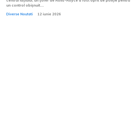
centrul Iașiului, un șofer de Rolls-Royce a fost oprit de poliție pentru
un control obișnuit....
Diverse Noutati
12 iunie 2026