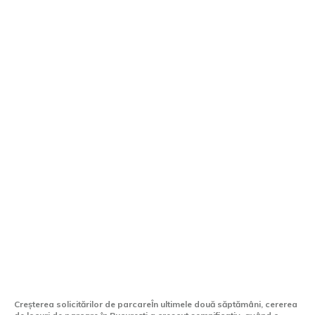
Numărul solicitărilor de parcare în
București a crescut de două ori în două
săptămâni de la renunțarea la gratuități.
Creșterea solicitărilor de parcareÎn ultimele două săptămâni, cererea