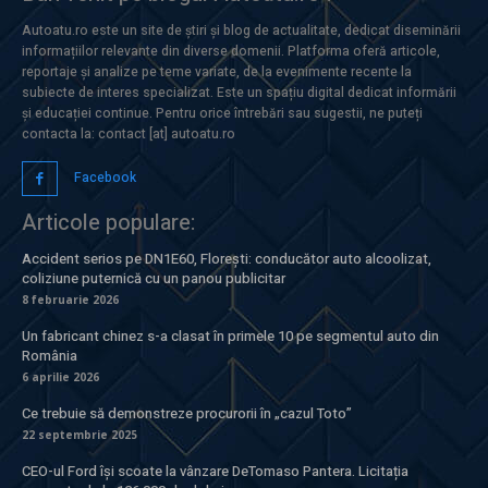
Autoatu.ro este un site de știri și blog de actualitate, dedicat diseminării
informațiilor relevante din diverse domenii. Platforma oferă articole,
reportaje și analize pe teme variate, de la evenimente recente la
subiecte de interes specializat. Este un spațiu digital dedicat informării
și educației continue. Pentru orice întrebări sau sugestii, ne puteți
contacta la: contact [at] autoatu.ro
Facebook
Articole populare:
Accident serios pe DN1E60, Florești: conducător auto alcoolizat,
coliziune puternică cu un panou publicitar
8 februarie 2026
Un fabricant chinez s-a clasat în primele 10 pe segmentul auto din
România
6 aprilie 2026
Ce trebuie să demonstreze procurorii în „cazul Toto”
22 septembrie 2025
CEO-ul Ford își scoate la vânzare DeTomaso Pantera. Licitația