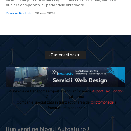
de locuri de parcare în București a crescut semnificativ, având o
dublare comparativ cu perioadele anterioare....
Diverse Noutati
20 mai 2026
- Partenerii nostri -
- Ai nevoie de transport aeroport in Anglia? Încearcă
Airport Taxi London
.
Calitate la prețul corect.
- Companie specializata in tranzactionarea de
Criptomonede
si
infrastructura blockchain.
Bun venit pe blogul Autoatu.ro !