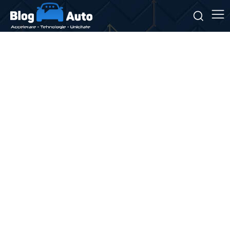
Stiri si noutati despre:
soluții gestionare