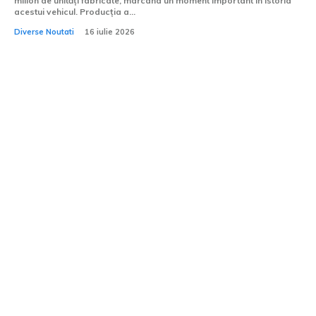
milion de unități fabricate, marcând un moment important în istoria
acestui vehicul. Producția a...
Diverse Noutati
16 iulie 2026