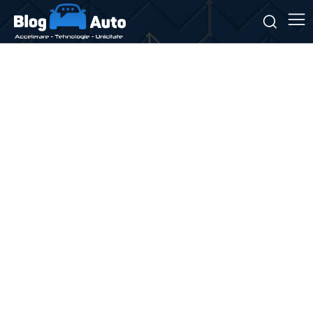
Stiri si noutati despre:
SUV
compact