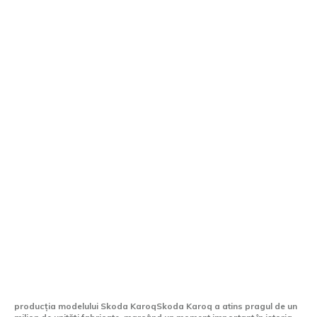
Skoda Karoq a ajuns la un milion de
exemplare fabricate. Când va avea loc
lansarea următoarei generații?
producția modelului Skoda KaroqSkoda Karoq a atins pragul de un