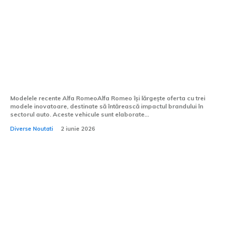
Alfa Romeo va introduce trei noi modele
și un facelift pentru Junior în viitor.
Modelele recente Alfa RomeoAlfa Romeo își lărgește oferta cu trei
modele inovatoare, destinate să întărească impactul brandului în
sectorul auto. Aceste vehicule sunt elaborate...
Diverse Noutati
2 iunie 2026