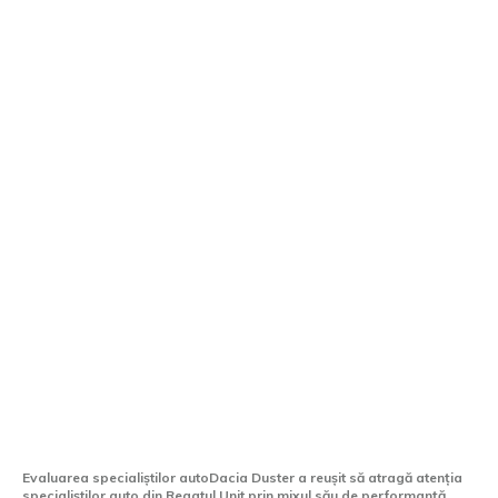
Britanicii, uimiți de Dacia Duster. A fost
declarat cel mai bun SUV compact din
2026.
Evaluarea specialiștilor autoDacia Duster a reușit să atragă atenția
specialiștilor auto din Regatul Unit prin mixul său de performanță,