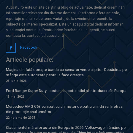
Autoatu.ro este un site de știri și blog de actualitate, dedicat diseminării
informațiilor relevante din diverse domenii. Platforma oferă articole,
reportaje și analize pe teme variate, de la evenimente recente la
subiecte de interes specializat. Este un spațiu digital dedicat informării
și educației continue. Pentru orice întrebări sau sugestii, ne puteți
contacta la: contact [at] autoatu.ro
Facebook
Articole populare:
Mașina din față oprește banda cu semafor verde clipitor. Depășirea pe
stânga este autorizată pentru a face dreapta.
23 iunie 2026
Ford Ranger Super Duty: costuri, caracteristici și introducere în Europa
13 mai 2026
Mercedes-AMG C63 echipat cu un motor de patru cilindri va fi retras
din producție anul următor
22 noiembrie 2025
Clasamentul mărcilor auto din Europa în 2026: Volkswagen rămâne pe
prima poziție, în timp ce producătorii din China intensifică competiția