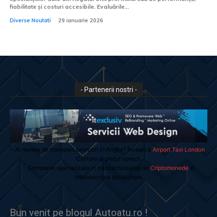
fiabilitate și costuri accesibile. Evaluările...
Diverse Noutati
29 ianuarie 2026
- Partenerii nostri -
- Ai nevoie de transport aeroport in Anglia? Încearcă
Airport Taxi London
.
Calitate la prețul corect.
- Companie specializata in tranzactionarea de
Criptomonede
si
infrastructura blockchain.
Bun venit pe blogul Autoatu.ro !