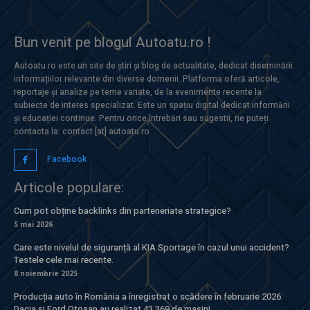
Bun venit pe blogul Autoatu.ro !
Autoatu.ro este un site de știri și blog de actualitate, dedicat diseminării
informațiilor relevante din diverse domenii. Platforma oferă articole,
reportaje și analize pe teme variate, de la evenimente recente la
subiecte de interes specializat. Este un spațiu digital dedicat informării
și educației continue. Pentru orice întrebări sau sugestii, ne puteți
contacta la: contact [at] autoatu.ro
Facebook
Articole populare:
Cum pot obține backlinks din parteneriate strategice?
5 mai 2026
Care este nivelul de siguranță al KIA Sportage în cazul unui accident?
Testele cele mai recente.
8 noiembrie 2025
Producția auto în România a înregistrat o scădere în februarie 2026:
Dacia și Ford Otosan au realizat 43.369 de mașini.