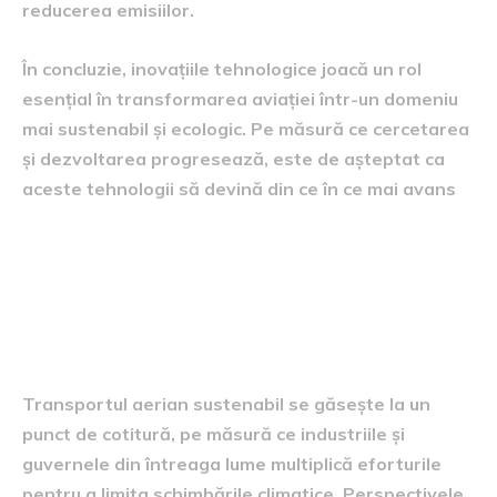
reducerea emisiilor.
În concluzie, inovațiile tehnologice joacă un rol
esențial în transformarea aviației într-un domeniu
mai sustenabil și ecologic. Pe măsură ce cercetarea
și dezvoltarea progresează, este de așteptat ca
aceste tehnologii să devină din ce în ce mai avans
perspectivele viitoare ale
transportului aerian
sustenabil
Transportul aerian sustenabil se găsește la un
punct de cotitură, pe măsură ce industriile și
guvernele din întreaga lume multiplică eforturile
pentru a limita schimbările climatice. Perspectivele