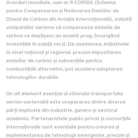
Acorduri mondiale, cum ar fi CORSIA (Schema
pentru Compensarea și Reducerea Emisiilor de
Dioxid de Carbon din Aviația Internațională), solicită
companiilor aeriene să compenseze emisiile de
carbon ce depășesc un anumit prag, încurajând
investițiile în soluții verzi. De asemenea, inițiativele
la nivel național și regional, precum impozitarea
emisiilor de carbon și subvențiile pentru
combustibilii alternativi, pot accelera adoptarea
tehnologiilor durabile.
Un alt element esențial al viitorului transportului
aerian sustenabil este cooperarea dintre diverse
părți implicate din industrie, guvern și sectorul
academic. Parteneriatele public-privat și consorțiile
internaționale sunt esențiale pentru crearea și
implementarea de tehnologii emergente, precum și