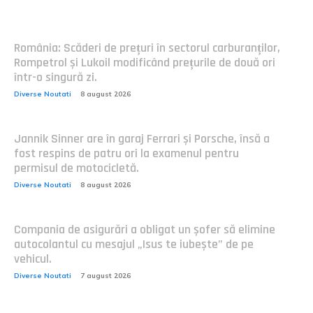
România: Scăderi de prețuri în sectorul carburanților,
Rompetrol și Lukoil modificând prețurile de două ori
într-o singură zi.
Diverse Noutati
8 august 2026
Jannik Sinner are în garaj Ferrari și Porsche, însă a
fost respins de patru ori la examenul pentru
permisul de motocicletă.
Diverse Noutati
8 august 2026
Compania de asigurări a obligat un șofer să elimine
autocolantul cu mesajul „Isus te iubește” de pe
vehicul.
Diverse Noutati
7 august 2026