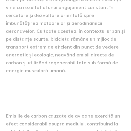
vine ca rezultat al unui angajament constant în
cercetare și dezvoltare orientată spre
îmbunătățirea motoarelor și aerodinamicii
aeronavelor. Cu toate acestea, în contextul urban și
pe distanțe scurte, bicicleta rămâne un mijloc de
transport extrem de eficient din punct de vedere
energetic și ecologic, neavând emisii directe de
carbon și utilizând regenerabilitate sub formă de
energie musculară umană.
impactul emisiilor de carbon
asupra mediului
Emisiile de carbon cauzate de avioane exercită un
efect considerabil asupra mediului, contribuind la