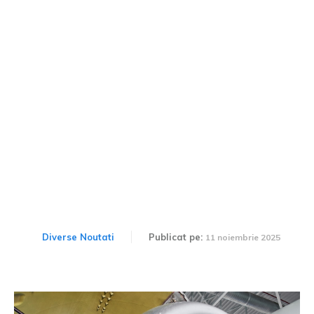
Consumul unei aeronave
de pasageri: „Aeroplanul
este mai prietenos cu
mediul decât bicicleta”
Diverse Noutati
Publicat pe:
11 noiembrie 2025