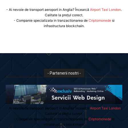
- Ai nevoie de transport aeroport in Anglia? Încearcă
Airport Taxi London
.
Calitate la prețul corect.
- Companie specializata in tranzactionarea de
Criptomonede
si
infrastructura blockchain.
- Partenerii nostri -
- Ai nevoie de transport aeroport in Anglia? Încearcă
Airport Taxi London
.
Calitate la prețul corect.
- Companie specializata in tranzactionarea de
Criptomonede
si
infrastructura blockchain.