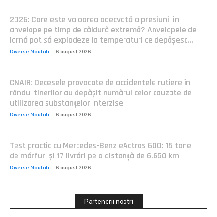
2026: Care este valoarea adecvată a presiunii în
anvelope pe timp de căldură extremă? Anvelopele de
iarnă pot să explodeze la temperaturi ce depășesc...
Diverse Noutati
6 august 2026
CNAIR: Decesele provocate de accidentele rutiere în
rândul tinerilor au depășit numărul celor cauzate de
utilizarea substanțelor interzise.
Diverse Noutati
6 august 2026
Test practic cu Mercedes-Benz eActros 600: 15 tone
de mărfuri și 17 livrări pe o distanță de 6.650 km
Diverse Noutati
6 august 2026
- Partenerii nostri -