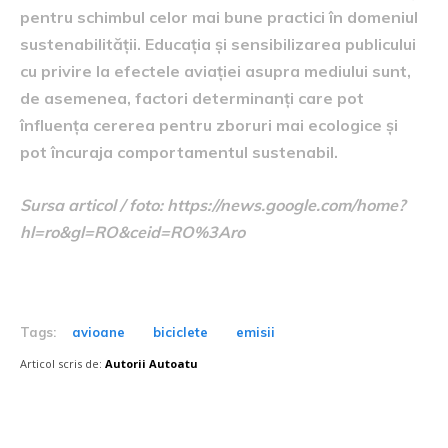
pentru schimbul celor mai bune practici în domeniul
sustenabilității. Educația și sensibilizarea publicului
cu privire la efectele aviației asupra mediului sunt,
de asemenea, factori determinanți care pot
înfluența cererea pentru zboruri mai ecologice și
pot încuraja comportamentul sustenabil.
Sursa articol / foto: https://news.google.com/home?
hl=ro&gl=RO&ceid=RO%3Aro
Tags:
avioane
biciclete
emisii
Articol scris de:
Autorii Autoatu
Postari fresh: