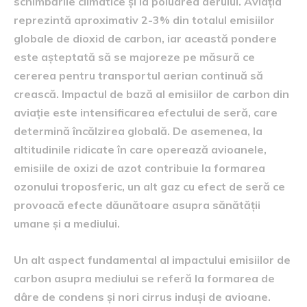
schimbările climatice și la poluarea aerului. Aviația
reprezintă aproximativ 2-3% din totalul emisiilor
globale de dioxid de carbon, iar această pondere
este așteptată să se majoreze pe măsură ce
cererea pentru transportul aerian continuă să
crească. Impactul de bază al emisiilor de carbon din
aviație este intensificarea efectului de seră, care
determină încălzirea globală. De asemenea, la
altitudinile ridicate în care operează avioanele,
emisiile de oxizi de azot contribuie la formarea
ozonului troposferic, un alt gaz cu efect de seră ce
provoacă efecte dăunătoare asupra sănătății
umane și a mediului.
Un alt aspect fundamental al impactului emisiilor de
carbon asupra mediului se referă la formarea de
dâre de condens și nori cirrus induși de avioane.