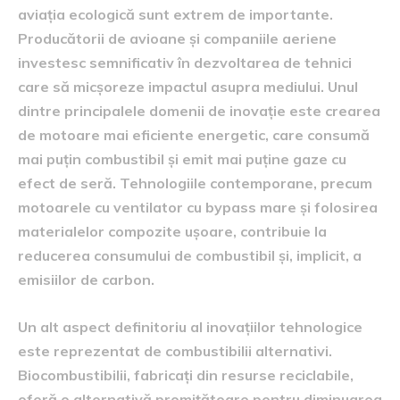
aviația ecologică sunt extrem de importante.
Producătorii de avioane și companiile aeriene
investesc semnificativ în dezvoltarea de tehnici
care să micșoreze impactul asupra mediului. Unul
dintre principalele domenii de inovație este crearea
de motoare mai eficiente energetic, care consumă
mai puțin combustibil și emit mai puține gaze cu
efect de seră. Tehnologiile contemporane, precum
motoarele cu ventilator cu bypass mare și folosirea
materialelor compozite ușoare, contribuie la
reducerea consumului de combustibil și, implicit, a
emisiilor de carbon.
Un alt aspect definitoriu al inovațiilor tehnologice
este reprezentat de combustibilii alternativi.
Biocombustibilii, fabricați din resurse reciclabile,
oferă o alternativă promițătoare pentru diminuarea