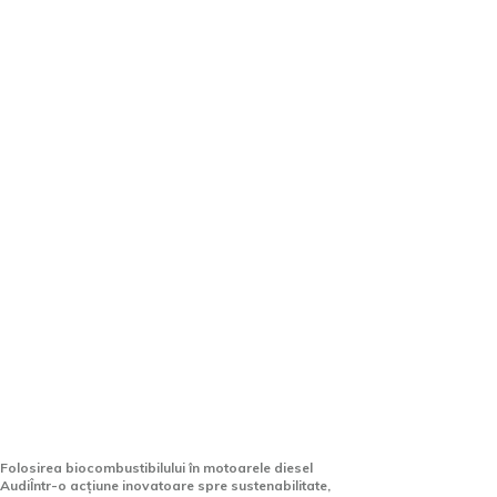
Motoarele diesel ale anumitor
modele Audi pot funcționa cu
biocombustibil derivat din
ulei de gătit.
Folosirea biocombustibilului în motoarele diesel
AudiÎntr-o acțiune inovatoare spre sustenabilitate,