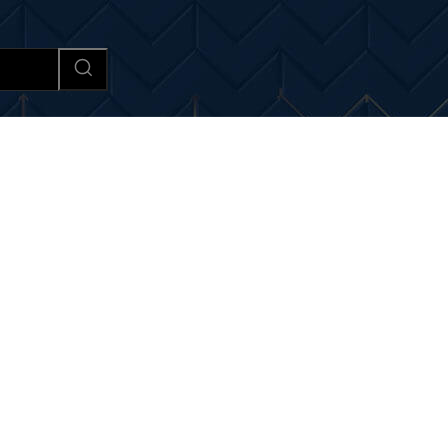
Afaceri si Industrii
Cultura si 
si noutati despre:
biocombu