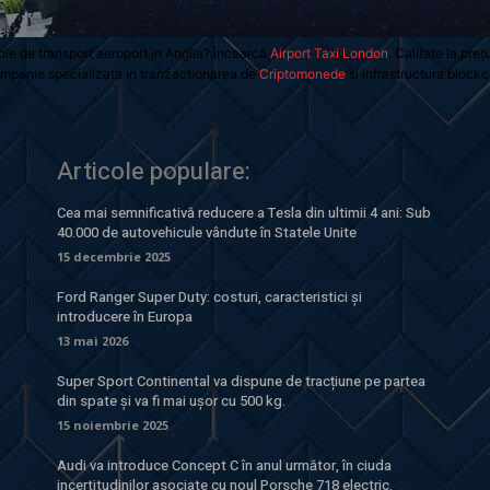
oie de transport aeroport in Anglia? Încearcă
Airport Taxi London
. Calitate la preț
mpanie specializata in tranzactionarea de
Criptomonede
si infrastructura blockc
Articole populare:
Cea mai semnificativă reducere a Tesla din ultimii 4 ani: Sub
40.000 de autovehicule vândute în Statele Unite
15 decembrie 2025
Ford Ranger Super Duty: costuri, caracteristici și
introducere în Europa
13 mai 2026
Super Sport Continental va dispune de tracțiune pe partea
din spate și va fi mai ușor cu 500 kg.
15 noiembrie 2025
Audi va introduce Concept C în anul următor, în ciuda
incertitudinilor asociate cu noul Porsche 718 electric.