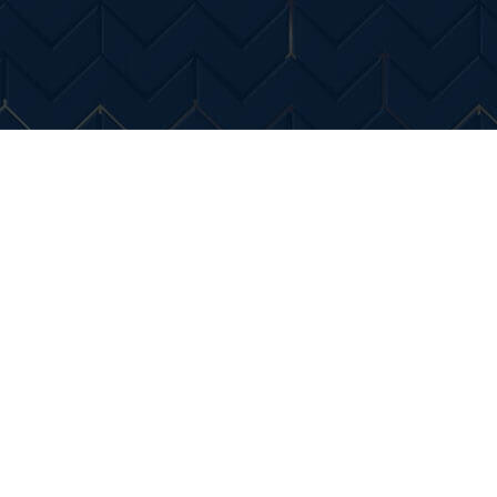
Entertainment
Diverse Noutati
Home & Dec
stibil