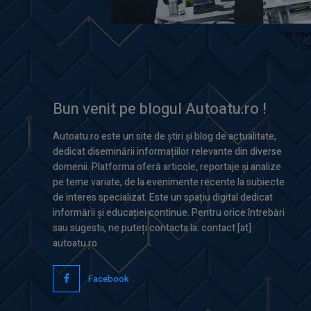
- Ai nev
- Co
Bun venit pe blogul Autoatu.ro !
Autoatu.ro este un site de știri și blog de actualitate,
dedicat diseminării informațiilor relevante din diverse
domenii. Platforma oferă articole, reportaje și analize
pe teme variate, de la evenimente recente la subiecte
de interes specializat. Este un spațiu digital dedicat
informării și educației continue. Pentru orice întrebări
sau sugestii, ne puteți contacta la: contact [at]
autoatu.ro
Facebook