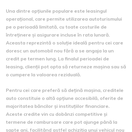
Una dintre opțiunile populare este leasingul
operațional, care permite utilizarea autoturismului
pe o perioadă limitată, cu toate costurile de
întreținere și asigurare incluse în rata lunară.
Aceasta reprezintă o soluție ideală pentru cei care
doresc un automobil nou fără a se angaja la un
credit pe termen lung. La finalul perioadei de
leasing, clienții pot opta să returneze mașina sau să
o cumpere la valoarea reziduală.
Pentru cei care preferă să dețină mașina, creditele
auto constituie o altă opțiune accesibilă, oferite de
majoritatea băncilor și instituțiilor financiare.
Aceste credite vin cu dobânzi competitive și
termene de rambursare care pot ajunge până la
șapte ani, facilitând astfel achiziția unui vehicul nou