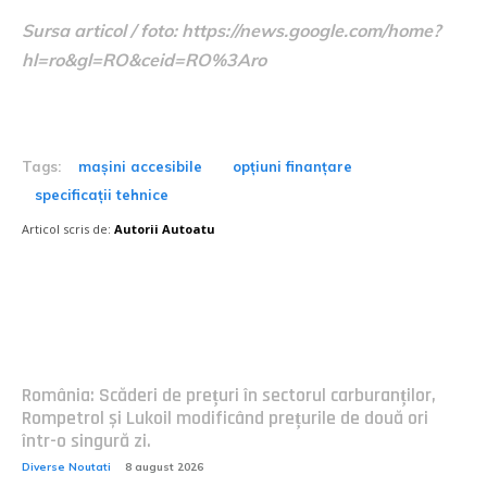
Sursa articol / foto: https://news.google.com/home?
hl=ro&gl=RO&ceid=RO%3Aro
Tags:
mașini accesibile
opțiuni finanțare
specificații tehnice
Articol scris de:
Autorii Autoatu
Postari fresh:
România: Scăderi de prețuri în sectorul carburanților,
Rompetrol și Lukoil modificând prețurile de două ori
într-o singură zi.
Diverse Noutati
8 august 2026