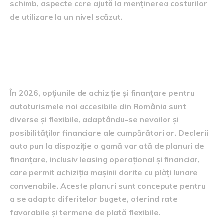
schimb, aspecte care ajută la menținerea costurilor
de utilizare la un nivel scăzut.
Opțiuni de achiziție și
finanțare
În 2026, opțiunile de achiziție și finanțare pentru
autoturismele noi accesibile din România sunt
diverse și flexibile, adaptându-se nevoilor și
posibilităților financiare ale cumpărătorilor. Dealerii
auto pun la dispoziție o gamă variată de planuri de
finanțare, inclusiv leasing operațional și financiar,
care permit achiziția mașinii dorite cu plăți lunare
convenabile. Aceste planuri sunt concepute pentru
a se adapta diferitelor bugete, oferind rate
favorabile și termene de plată flexibile.