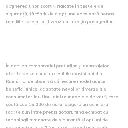
obținerea unor scoruri ridicate în testele de
siguranță, făcându-le o opțiune excelentă pentru
familiile care prioritizează protecția pasagerilor.
Compararea prețurilor și
avantajelor
În analiza comparației prețurilor și avantajelor
oferite de cele mai accesibile mașini noi din
România, se observă că fiecare model aduce
beneficii unice, adaptate nevoilor diverse ale
consumatorilor. Unul dintre modelele de vârf, care
costă sub 15.000 de euro, asigură un echilibru
foarte bun între preț și dotări, fiind echipat cu
tehnologii avansate de siguranță și opțiuni de
personalizare ce îl fac atractiv pentru o largă