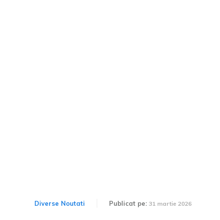
TOP 3 cele mai ieftine
mașini noi din România în
2026. Un model se vinde
sub 15.000 de euro și se
bucură de o popularitate
ridicată.
Diverse Noutati
Publicat pe:
31 martie 2026