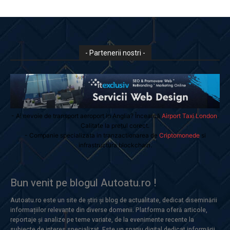
- Partenerii nostri -
- Ai nevoie de transport aeroport in Anglia? Încearcă
Airport Taxi London
.
Calitate la prețul corect.
- Companie specializata in tranzactionarea de
Criptomonede
si
infrastructura blockchain.
Bun venit pe blogul Autoatu.ro !
Autoatu.ro este un site de știri și blog de actualitate, dedicat diseminării
informațiilor relevante din diverse domenii. Platforma oferă articole,
reportaje și analize pe teme variate, de la evenimente recente la
subiecte de interes specializat. Este un spațiu digital dedicat informării