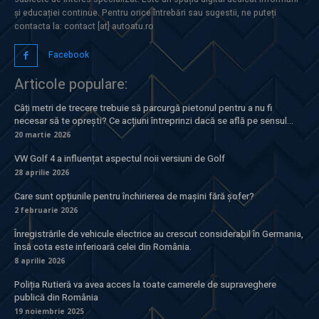
și educației continue. Pentru orice întrebări sau sugestii, ne puteți
contacta la: contact [at] autoatu.ro
Facebook
Articole populare:
Câți metri de trecere trebuie să parcurgă pietonul pentru a nu fi
necesar să te oprești? Ce acțiuni întreprinzi dacă se află pe sensul...
20 martie 2026
VW Golf 4 a influențat aspectul noii versiuni de Golf
28 aprilie 2026
Care sunt opțiunile pentru închirierea de mașini fără șofer?
2 februarie 2026
Înregistrările de vehicule electrice au crescut considerabil în Germania,
însă cota este inferioară celei din România.
8 aprilie 2026
Poliția Rutieră va avea acces la toate camerele de supraveghere
publică din România
19 noiembrie 2025