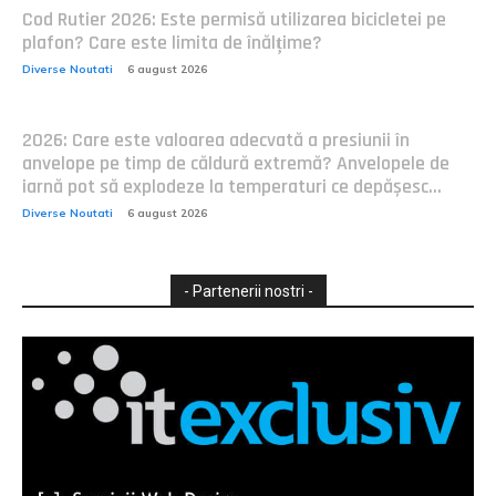
Cod Rutier 2026: Este permisă utilizarea bicicletei pe
plafon? Care este limita de înălțime?
Diverse Noutati
6 august 2026
2026: Care este valoarea adecvată a presiunii în
anvelope pe timp de căldură extremă? Anvelopele de
iarnă pot să explodeze la temperaturi ce depășesc...
Diverse Noutati
6 august 2026
- Partenerii nostri -